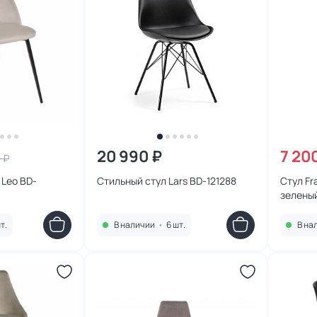
20 990 ₽
7 20
 ₽
 Leo BD-
Стильный стул Lars BD-121288
Стул F
зелены
т.
В наличии
•
6 шт.
В на