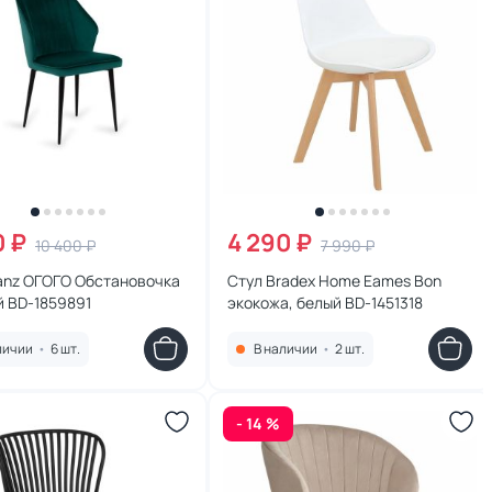
0 ₽
4 290 ₽
10 400 ₽
7 990 ₽
ranz ОГОГО Обстановочка
Стул Bradex Home Eames Bon
й BD-1859891
экокожа, белый BD-1451318
личии
•
6 шт.
В наличии
•
2 шт.
- 14 %