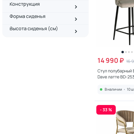
Конструкция
Форма сиденья
Высота сиденья (см)
14 990 ₽
16 
Стул полубарный 
Dave латте BD-25
В наличии
•
10 ш
- 33 %