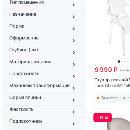
Тип помещения
Назначение
Форма
Оформление
Глубина (см)
Материал сидения
9 990 ₽
17 99
Поверхность
Стул прозрачный 
Механизм трансформации
Louis Ghost BD-14
Форма спинки
В наличии
•
4 шт
Жесткость
- 15 %
Подлокотники