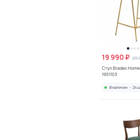
19 990 ₽
29 
Стул Bradex Home Tur
1951103
В наличии
•
24 ш