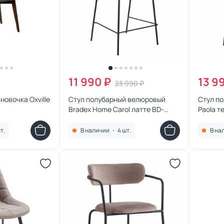
11 990 ₽
13 9
23 990 ₽
овочка Oxville
Стул полубарный велюровый
Стул п
Bradex Home Carol латте BD-
Paola т
2068604
т.
В наличии
•
4 шт.
В на