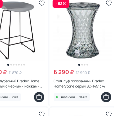
- 52 %
0 ₽
6 290 ₽
11 870 ₽
12 990 ₽
олубарный Bradex Home
Стул-пуф прозрачный Bradex
рый с чёрными ножками
Home Stone серый BD-1451374
0097
личии
•
2 шт.
В наличии
•
94 шт.