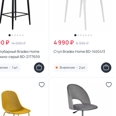
90 ₽
4 990 ₽
14 990 ₽
6 330 ₽
олубарный Bradex Home
Стул Bradex Home BD-1450413
емно-серый BD-2177659
личии
•
1 шт.
В наличии
•
2 шт.