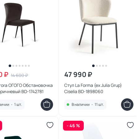
0 ₽
47 990 ₽
14 600 ₽
rora ОГОГО Обстановочка
Стул La Forma (ex Julia Grup)
ричневый BD-1742781
Ciselia BD-1898060
личии
•
1 шт.
В наличии
•
11 шт.
- 46 %