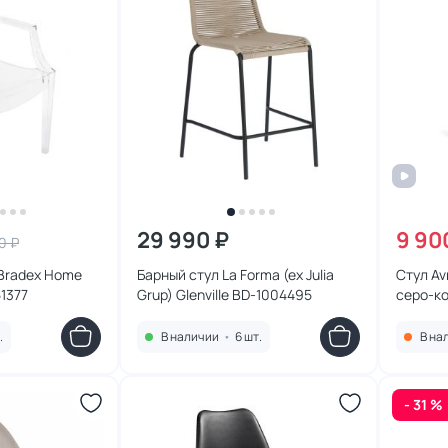
29 990 ₽
9 90
0 ₽
Bradex Home
Барный стул La Forma (ex Julia
Стул Av
51377
Grup) Glenville BD-1004495
серо-ко
.
В наличии
•
6 шт.
В на
- 31 %