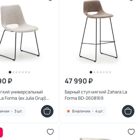
90 ₽
47 990 ₽
ягкий универсальный
Барный стул мягкий Zahara La
a Forma (ex Julia Grup)
Forma BD-2608169
8172
личии
•
3 шт.
В наличии
•
4 шт.