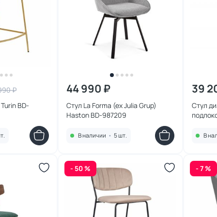
44 990 ₽
39 2
990 ₽
in BD-
Стул La Forma (ex Julia Grup)
Стул ди
Haston BD-987209
подлок
76AR B
т.
В наличии
•
5 шт.
В на
- 50 %
- 7 %