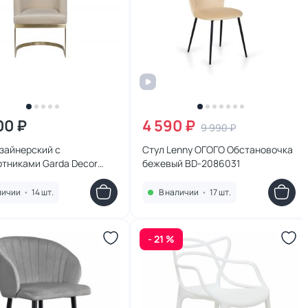
00 ₽
4 590 ₽
9 990 ₽
зайнерский с
Стул Lenny ОГОГО Обстановочка
отниками Garda Decor
бежевый BD-2086031
D-845885
личии
•
14 шт.
В наличии
•
17 шт.
- 21 %