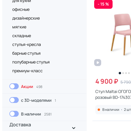
для кухни
- 15 %
офисные
дизайнерские
мягкие
складные
стулья-кресла
барные стулья
полубарные стулья
премиум-класс
4 900 ₽
5 790
Акции
498
Стул Maltai ОГОГ
розовый BD-17430
с 3D-моделями
1
В наличии
•
2 шт
В наличии
2581
Доставка