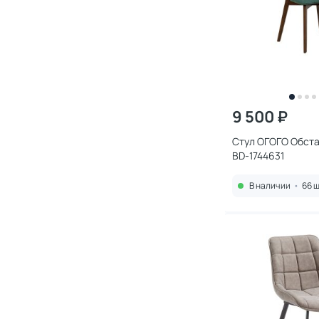
9 500 ₽
Стул ОГОГО Обстан
BD-1744631
В наличии
•
66 ш