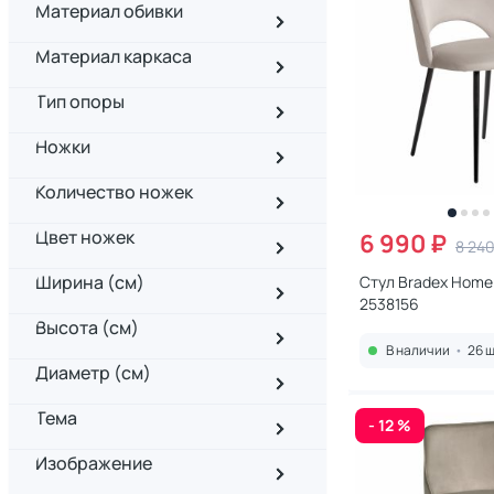
Материал обивки
Материал каркаса
Тип опоры
Ножки
Количество ножек
Цвет ножек
6 990 ₽
8 240
Ширина (см)
Стул Bradex Home
2538156
Высота (см)
В наличии
•
26 ш
Диаметр (см)
Тема
- 12 %
Изображение