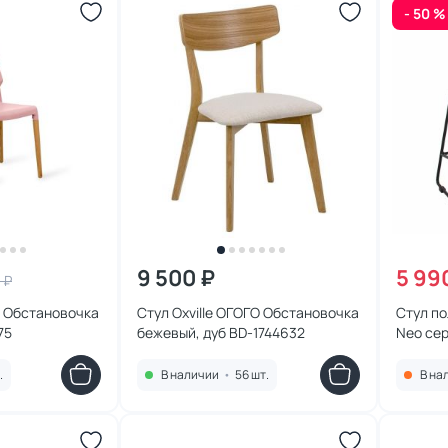
- 50 %
9 500 ₽
5 99
 ₽
О Обстановочка
Стул Oxville ОГОГО Обстановочка
Стул п
75
бежевый, дуб BD-1744632
Neo се
BD-192
.
В наличии
•
56 шт.
В на