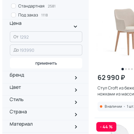
Стандартная
2581
Под заказ
1118
Цена
От
До
применить
Бренд
62 990 ₽
Цвет
Стул Croft из беж
ножками из масси
Стиль
Forma (ex Julia Gr
В наличии
•
1 шт
Страна
Материал
- 44 %