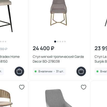
24 400 ₽
23 9
990 ₽
Bradex Home
Стул мягкий тропический Garda
Стул La 
38150
Decor BD-278038
Surpik 
т.
В наличии
•
31 шт.
В на