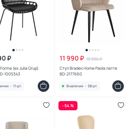
90 ₽
11 990 ₽
13 990 ₽
Forma (ex Julia Grup)
Стул Bradex Home Paola латте
BD-1005343
BD-2177660
личии
•
11 шт.
В наличии
•
58 шт.
- 54 %