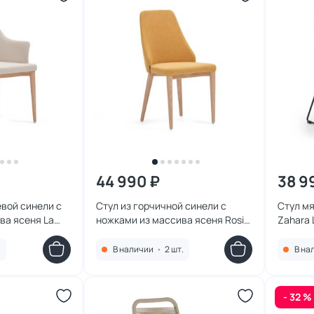
44 990 ₽
38 9
евой синели с
Стул из горчичной синели с
Стул м
ва ясеня La
ножками из массива ясеня Rosie
Zahara L
up) BD-2608214
La Forma (ex Julia Grup) BD-
BD-260
2608181
.
В наличии
•
2 шт.
В на
- 32 %