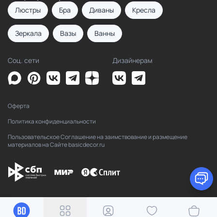
Люстры
Бра
Диваны
Кресла
Зеркала
Вазы
Ванны
Соц. сети
Дизайнерам
Оферта
Политика конфиденциальности
Пользовательское Соглашение на заимствование и размещение
материалов на Сайте basicdecor.ru