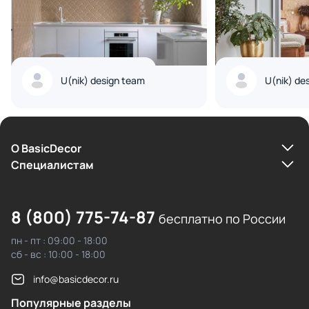
U(nik) design team
U(nik) de
О BasicDecor
Cпециалистам
8 (800) 775-74-87
бесплатно по России
пн - пт : 09:00 - 18:00
сб - вс : 10:00 - 18:00
info@basicdecor.ru
Популярные разделы